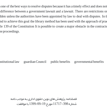
s one of the best ways to resolve disputes because it has a timely effect and does no
g difference between a government lawsuit and a lawsuit. There are restrictions on
idden unless the authorities have been appointed by law to deal with disputes. In
and to achieve this goal, the library method has been used with the approach of practi
e 139 of the Constitution It is possible to create a major obstacle in the contracts 
the proceedings.
stitutional law
guardian Council
public benefits
governmental benefits
فصلنامه پژوهش های نوین حقوق اداری به موجب نامه
شماره 398-11717 مورخ 1399/09/19 با موافقت