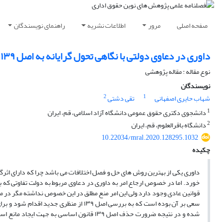
صفحه اصلی
مرور
اطلاعات نشریه
راهنمای نویسندگان
داوری در دعاوی دولتی با نگاهی تحول گرایانه به اصل ۱۳۹ قانون اساسی
نوع مقاله : مقاله پژوهشی
نویسندگان
2
1
شهاب حایری اصفهانی
تقی دشتی
1
دانشجوی دکتری حقوق عمومی دانشگاه آزاد اسلامی، قم، ایران
2
دانشگاه باقرالعلوم، قم، ایران
10.22034/mral.2020.128295.1032
چکیده
داوری یکی از بهترین روش های حل و فصل اختلافات می باشد چرا که دارای اثرگ
خورد. اما در خصوص ارجاع امر به داوری در دعاوی مربوط به دولت تفاوتی که
قوانین عادی وجود دارد ولی این امر منع مطلق در این خصوص نداشته مگر در م
سعی بر آن بوده است که به بررسی اصل ۱۳۹ 
شده و در نتیجه ضرورت حذف اصل ۱۳۹ قانون اس