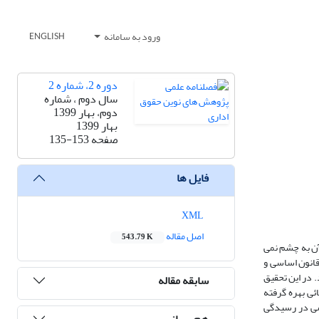
ورود به سامانه
ENGLISH
دوره 2، شماره 2
سال دوم ، شماره
دوم، بهار 1399
بهار 1399
صفحه
135-153
فایل ها
XML
اصل مقاله
543.79 K
آن به چشم نمی
قانون اساسی و
 در این تحقیق
سابقه مقاله
 قضائی بهره گرفته
ختصاصی در رسیدگی
هم رسانی