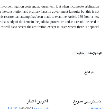
t involve litigation costs and adjournment. But when it comes to arbitration,
 the constitution and ordinary laws in government lawsuits, but this is not
 this research, an attempt has been made to examine Article 139 from a new
cal study of the issue in the judicial procedure, and as a result, the need to
as well as to accept the arbitration, except in cases where there is a special
کلیدواژه‌ها
English
مراجع
دسترسی سریع
آخرین اخبار
صفحه اصلی
کسب درجه Q1 ISC
1402-08-21