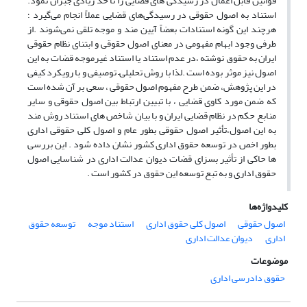
قوانین قابل اعمال در رسیدگی های قضایی را تا حد زیادی جبران نمود.
استناد به اصول حقوقی در رسیدگی‌های قضایی عملاً انجام می‌گیرد ؛
هرچند این گونه استنادات بعضاً آیین مند و موجه تلقی نمی‌شوند .از
طرفی وجود ابهام مفهومی در معنای اصول حقوقی و ابتنای نظام حقوقی
ایران به حقوق نوشته ،در عدم استناد یا استناد غیرموجه قضات به این
اصول نیز موثر بوده است .لذا با روش تحلیلی– توصیفی و با رویکرد کیفی
در این پژوهش، ضمن طرح مفهوم اصول حقوقی ، سعی بر آن شده است
که ضمن مورد کاوی قضایی ، با تبیین ارتباط بین اصول حقوقی و سایر
منابع حکم در نظام قضایی ایران و با بیان شاخص های استناد روش مند
به این اصول،تأثیر اصول حقوقی بطور عام و اصول کلی حقوقی اداری
بطور اخص در توسعه حقوق اداری کشور نشان داده شود . این بررسی
ها حاکی از تأثیر بسزای قضات دیوان عدالت اداری در شناسایی اصول
حقوق اداری و به تبع توسعه این حقوق در کشور است .
کلیدواژه‌ها
اصول حقوقی
اصول کلی حقوق اداری
استناد موجه
توسعه حقوق
اداری
دیوان عدالت اداری
موضوعات
حقوق دادرسی اداری