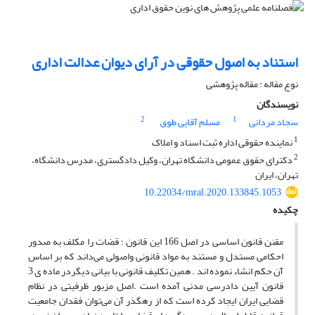
استناد به اصول حقوقی در آرای دیوان عدالت اداری
نوع مقاله : مقاله پژوهشی
نویسندگان
2
1
سجاد مردانی
مسلم آقایی طوق
1
نماینده حقوقی اداره ثبت اسناد و املاک
2
دکترای حقوق عمومی دانشگاه تهران، وکیل دادگستری، مدرس دانشگاه،
تهران، ایران
10.22034/mral.2020.133845.1053
چکیده
مقنن قانون اساسی در اصل 166 این قانون ؛ قضات را مکلف به صدور
احکامی مستدل و مستند به مواد قانونی واصولی می‌داند که بر اساس
آن حکم انشاء نموده اند . همین تکلیف قانونی با بیانی دیگردر ماده ی 3
قانون آیین دادرسی مدنی آمده است .اصل مزبور ظرفیتی در نظام
قضایی ایران ایجاد کرده است که از رهگذر آن می‌توان فقدان جامعیت