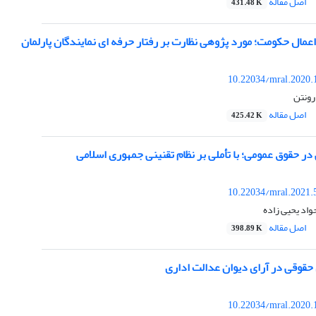
اصل مقاله
431.48 K
اعمال حکومت؛ مورد پژوهی نظارت بر رفتار حرفه ای نمایندگان پارلمان
10.22034/mral.2020.
رونتن
اصل مقاله
425.42 K
ر حقوق عمومی؛ با تأملی بر نظام تقنینی جمهوری اسلامی
10.22034/mral.2021.
اد یحیی زاده
اصل مقاله
398.89 K
حقوقی در آرای دیوان عدالت اداری
10.22034/mral.2020.