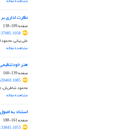
مشاهده مقاله
نظارت اداری بر 
صفحه
109-138
137085.1058
علی بیاتی، محمود ا
مشاهده مقاله
هنر خودتنظیمی د
صفحه
139-160
520469.1085
محمود شاطریان، جو
مشاهده مقاله
استناد به اصول 
صفحه
161-188
133845.1053