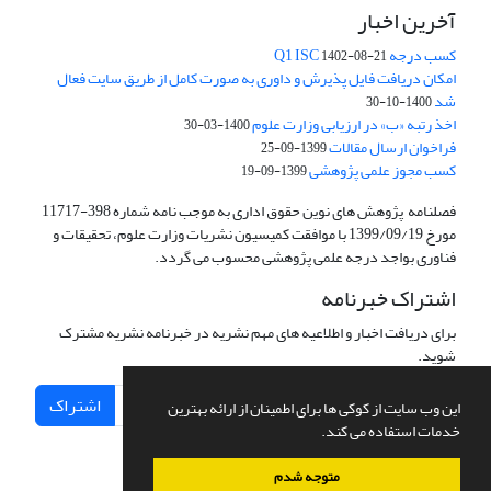
آخرین اخبار
کسب درجه Q1 ISC
1402-08-21
امکان دریافت فایل پذیرش و داوری به صورت کامل از طریق سایت فعال
شد
1400-10-30
اخذ رتبه «ب» در ارزیابی وزارت علوم
1400-03-30
فراخوان ارسال مقالات
1399-09-25
کسب مجوز علمی پژوهشی
1399-09-19
فصلنامه پژوهش های نوین حقوق اداری به موجب نامه شماره 398-11717
مورخ 1399/09/19 با موافقت کمیسیون نشریات وزارت علوم، تحقیقات و
فناوری بواجد درجه علمی پژوهشی محسوب می گردد.
اشتراک خبرنامه
برای دریافت اخبار و اطلاعیه های مهم نشریه در خبرنامه نشریه مشترک
شوید.
اشتراک
این وب سایت از کوکی ها برای اطمینان از ارائه بهترین
خدمات استفاده می کند.
متوجه شدم