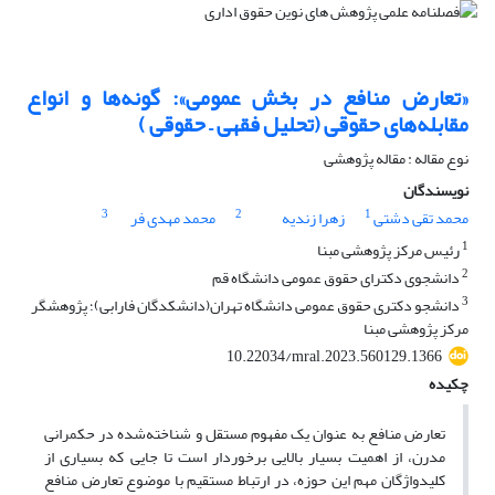
«تعارض منافع در بخش عمومی»: گونه‌ها و انواع
مقابله‌های حقوقی (تحلیل فقهی – حقوقی )
نوع مقاله : مقاله پژوهشی
نویسندگان
3
2
1
محمد تقی دشتی
زهرا زندیه
محمد مهدی فر
1
رئیس مرکز پژوهشی مبنا
2
دانشجوی دکترای حقوق عمومی دانشگاه قم
3
دانشجو دکتری حقوق عمومی دانشگاه تهران(دانشکدگان فارابی)؛ پژوهشگر
مرکز پژوهشی مبنا
10.22034/mral.2023.560129.1366
چکیده
تعارض منافع به عنوان یک مفهوم مستقل و شناخته‌شده در حکمرانی
مدرن، از اهمیت بسیار بالایی برخوردار است تا جایی که بسیاری از
کلید‌واژگان مهم این حوزه، در ارتباط مستقیم با موضوع تعارض منافع