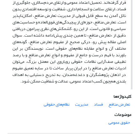
قرار گرفته‌اند. تحصیل اعتماد عمومی و ارتقای مردم‌سالاری، جلوگیری از
فساد، ارتقای سلامت و انسجام اداری، شفافیت و توسعه اقتصادی بدون
نائل آمدن به سطح قابل قبولی از مدیریت تعارض منافع، امکان‌ناپذیر
است. تعارض منافع، حوزه‌ای از پیچیدگی‌های فوق‌العاده و حساسیت‌های
سیاسی و قانونی است. از این رو، کشمکش‌های نظری پیرامون دریافتی
دقیق از «تعارض منافع» تا همین چندی پیش‌ادامه داشته‌ است. سوال
اصلی مقاله پیش رو، درکی صحیح از مفهوم تعارض منافع، گونه‌های
مختلف آن و انواع مقابله نظام‌های حقوقی است. نویسندگان بر این
باورند با فهم درست و جامع از مفهوم و انواع تعارض منافع و با رصد
تطبیقی صف‌آرایی نظامات حقوقی رویاروی این معضل بزرگ، می‌توان
ادبیات تعارض منافع را در ایران پربار ساخت تا در سایه تعمیق مفهوم
در اذهان پژوهشگران و دغدغه‌مندان، به تدریج دستیابی به اهداف
بلندی هم‌چون کسب اعتماد عمومی، عدالت و شفافیت ممکن شود.
کلیدواژه‌ها
تعارض منافع
فساد
مدیریت
نظام‌های حقوقی
موضوعات
حقوق عمومی