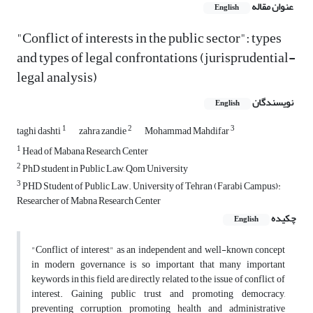
عنوان مقاله
English
"Conflict of interests in the public sector": types
and types of legal confrontations (jurisprudential-
legal analysis)
نویسندگان
English
1
2
3
taghi dashti
zahra zandie
Mohammad Mahdifar
1
Head of Mabana Research Center
2
PhD student in Public Law, Qom University
3
PHD Student of Public Law. University of Tehran (Farabi Campus):
Researcher of Mabna Research Center
چکیده
English
"Conflict of interest" as an independent and well-known concept
in modern governance is so important that many important
keywords in this field are directly related to the issue of conflict of
interest. Gaining public trust and promoting democracy,
preventing corruption, promoting health and administrative