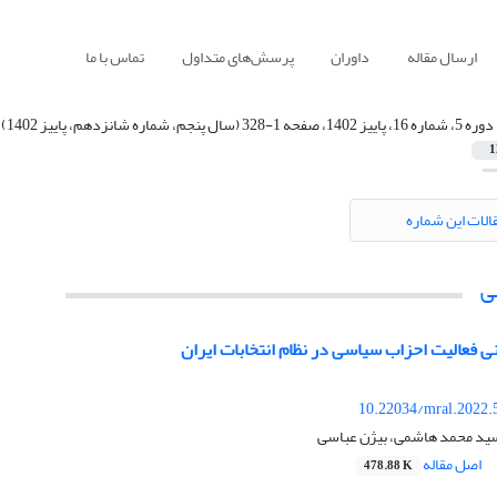
ارسال مقاله
داوران
پرسش‌های متداول
تماس با ما
دوره 5، شماره 16، پاییز 1402، صفحه 1-328 (سال پنجم، شماره شانزدهم، پاییز 1402)
1
الات این شماره
ی
ی فعالیت احزاب سیاسی در نظام انتخابات ایران
10.22034/mral.2022.
سید محمد هاشمی، بیژن عباسی
اصل مقاله
478.88 K