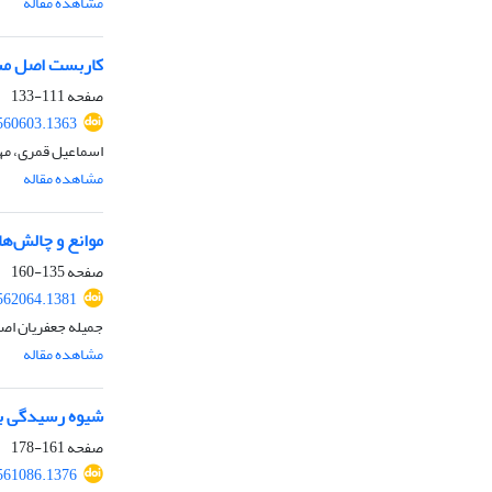
مشاهده مقاله
کاربست اصل مشر
صفحه
111-133
560603.1363
اسماعیل قمری، مه
مشاهده مقاله
موانع و چالش‌ها
صفحه
135-160
562064.1381
جمیله جعفریان اصل
مشاهده مقاله
شیوه رسیدگی به
صفحه
161-178
561086.1376