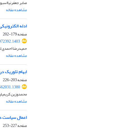
صابر جعفرنیااسبو
مشاهده مقاله
ادله الکترونیکی
صفحه
179-202
972392.1403
حمیدرضا احمدی لا
مشاهده مقاله
ابهام تئوریک د
صفحه
203-226
562031.1380
محمدوزین کریمیان
مشاهده مقاله
اعمال سیاست دول
صفحه
227-253