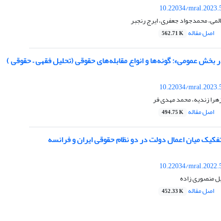
10.22034/mral.2023.
لالمی، محمدجواد جعفری، ایرج رنجبر
اصل مقاله
562.71 K
 بخش عمومی»: گونه‌ها و انواع مقابله‌های حقوقی (تحلیل فقهی – حقوقی )
10.22034/mral.2023.
هرا زندیه، محمد مهدی فر
اصل مقاله
494.75 K
فکیک میان اعمال دولت در دو نظام حقوقی ایران و فرانسه
10.22034/mral.2022.
یل منصوری زاده
اصل مقاله
452.33 K