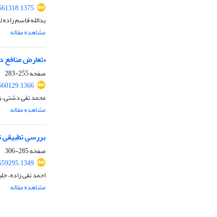
561318.1375
یدالله قاسم زاده 
مشاهده مقاله
«تعارض منافع در
صفحه
255-283
560129.1366
محمد تقی دشتی، ز
مشاهده مقاله
بررسی تطبیقی ت
صفحه
285-306
559295.1349
احمد تقی زاده، خل
مشاهده مقاله