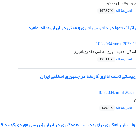
یی، ابوالفضل دنکوب
اصل مقاله
407.97 K
 اثبات دعوا در دادرسی اداری و مدنی در ایران وفقه امامیه
10.22034/mral.2023.1
شکی، حمید ابهری، عباس مقدری امیری
اصل مقاله
451.81 K
رچیستی تخلف اداری کارمند در جمهوری اسلامی ایران
10.22034/mral.2023.
اصل مقاله
435.4 K
ت باز راهکاری برای مدیریت همه‌گیری در ایران (بررسی موردی کویید 19)