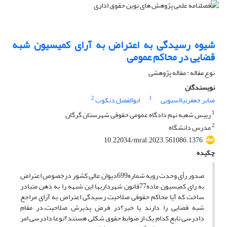
شیوه رسیدگی به اعتراض به آرای کمیسیون شبه
قضایی در محاکم عمومی
نوع مقاله : مقاله پژوهشی
نویسندگان
2
1
صابر جعفرنیااسبویی
ابوالفضل دنکوب
1
رییس شعبه نهم دادگاه عمومی حقوقی شهرستان گرگان
2
مدرس دانشگاه
10.22034/mral.2023.561086.1376
چکیده
صدور رأی وحدت رویه شماره699دیوان عالی کشور درخصوص اعتراض
به رای کمیسیون ماده77قانون شهرداریها این شبهه را به ذهن متبادر
ساخت که آیا محاکم حقوقی صلاحیت رسیدگی اعتراض به آرای مراجع
شبه قضایی را دارند یا خیر؟در فرض پذیرش صلاحیت،در مقام
دادرسی تابع کدام یک از ضوابط حقوق شکلی هستند؟نوعا دادرسی امر