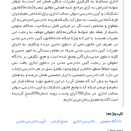
اداری مستلزم به کارگیری مقررات شکلی همان امر است.به عنوان
نمونه اعتراض به آرای مراجع شبه قضایی مطابق تبصره2ماده16قانون
تشکیلات و آیین دادرسی دیوان عدالت اداری برای اشخاص مقیم ایران
ظرف3ماه می بایست به عمل آید یااینکه هزینه دادرسی اعتراض به آن
مقطوع و مشخص است.اگر در فرضی قایل برصلاحیت محاکم عمومی
باشیم از نقطه نظر ضوابط شکلی،محاکم حقوقی موظف به رعایت این
مقررات هستند یا خیر؟به ویژه اینکه ماده1قانون آیین دادرسی مدنی
در تعریف این قانون،نامی از دعاوی اداری نبرده وتکلیف به اجرای
مقررات آیین دادرسی مدنی صرفا در مقام رسیدگی به امور حسبی و
کلیه دعاوی مدنی،بازرگانی وضع شده است و هیچ تکلیفی بر دادگاه
حقوقی بر رعایت آیین دادرسی مدنی در دعاوی اداری یافت نمی
شود.اتفاقاً منطق حاکم بر لزوم وجود نظم و نسق در هر دادرسی ایجاب
می دارد که دادرسی تخصصی با ابزار تخصصی همان عرصه و به همان
شیوه به عمل آید که مفصل آن را در این تحقیق مورد مداقه قرار می
دهیم و مهمتر اینکه آیا با وضع قانون تشکیلات و آیین دادرسی دیوان
عدالت اداری در سال1390رای وحدت رویه شماره699نسخ گردیده
است؟که به تفصیل بدان می پردازیم.
کلیدواژه‌ها
دادگاه عمومی
دادرسی اداری
نسخ کردن
آیین دادرسی مدنی
موضوعات