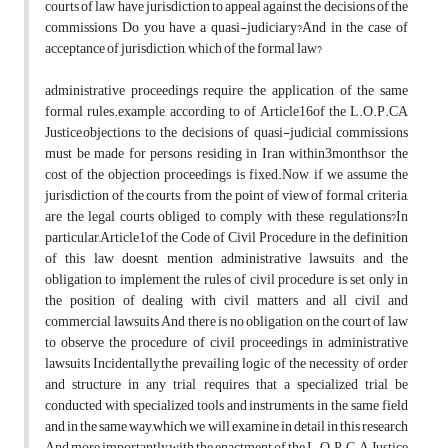
courts of law have jurisdiction to appeal against the decisions of the
commissions Do you have a quasi-judiciary?And in the case of
acceptance of jurisdiction, which of the formal law?
administrative proceedings require the application of the same
formal rules.example, according to of Article16of the L.O.P.CA
Justice,objections to the decisions of quasi-judicial commissions
must be made for persons residing in Iran within3months,or the
cost of the objection proceedings is fixed.Now, if we assume the
jurisdiction of the courts, from the point of view of formal criteria,
are the legal courts obliged to comply with these regulations?In
particular,Article1of the Code of Civil Procedure in the definition
of this law doesnt mention administrative lawsuits and the
obligation to implement the rules of civil procedure is set only in
the position of dealing with civil matters and all civil and
commercial lawsuits And there is no obligation on the court of law
to observe the procedure of civil proceedings in administrative
lawsuits Incidentally,the prevailing logic of the necessity of order
and structure in any trial requires that a specialized trial be
conducted with specialized tools and instruments in the same field
and in the same way,which we will examine in detail in this research
And more importantly,with the enactment of the L.O.P.C.A Justice