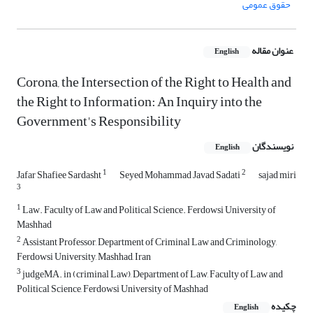
حقوق عمومی
عنوان مقاله
English
Corona, the Intersection of the Right to Health and
the Right to Information: An Inquiry into the
Government's Responsibility
نویسندگان
English
1
2
Jafar Shafiee Sardasht
Seyed Mohammad Javad Sadati
sajad miri
3
1
Law. Faculty of Law and Political Science. Ferdowsi University of
Mashhad
2
Assistant Professor, Department of Criminal Law and Criminology,
Ferdowsi University, Mashhad, Iran
3
judgeMA. in (criminal Law), Department of Law, Faculty of Law and
Political Science, Ferdowsi University of Mashhad
چکیده
English