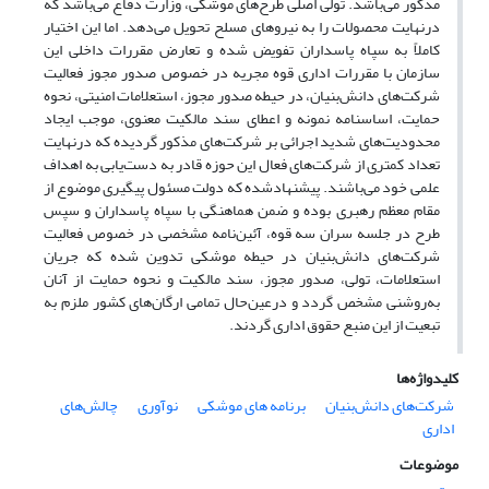
مذکور می‌باشد. تولی اصلی طرح‌های موشکی، وزارت دفاع می‌باشد که
درنهایت محصولات را به نیروهای مسلح تحویل می‌دهد. اما این اختیار
کاملاً به سپاه پاسداران تفویض شده و تعارض مقررات داخلی این
سازمان با مقررات اداری قوه مجریه در خصوص صدور مجوز فعالیت
شرکت‌های دانش‌بنیان، در حیطه صدور مجوز، استعلامات امنیتی، نحوه
حمایت، اساسنامه نمونه و اعطای سند مالکیت معنوی، موجب ایجاد
محدودیت‌های شدید اجرائی بر شرکت‌های مذکور گردیده که درنهایت
تعداد کمتری از شرکت‌های فعال این حوزه قادر به دست‌یابی به اهداف
علمی خود می‌باشند. پیشنهادشده که دولت مسئول پیگیری موضوع از
مقام معظم رهبری بوده و ضمن هماهنگی با سپاه پاسداران و سپس
طرح در جلسه سران سه قوه، آئین‌نامه مشخصی در خصوص فعالیت
شرکت‌های دانش‌بنیان در حیطه موشکی تدوین شده که جریان
استعلامات، تولی، صدور مجوز، سند مالکیت و نحوه حمایت از آنان
به‌روشنی مشخص گردد و درعین‌حال تمامی ارگان‌های کشور ملزم به
تبعیت از این منبع حقوق اداری گردند.
کلیدواژه‌ها
شرکت‌های دانش‌بنیان
برنامه های موشکی
نوآوری
چالش‌های
اداری
موضوعات