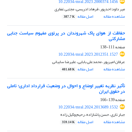
10.22034/mral.2023.2000374.1456
میر داود احدپور، فرهاد ادریسی، مجتبی غفاری
مشاهده مقاله
اصل مقاله
387.7 K
حفاظت از هوای پاک شهروندان در پرتوی مفهوم سیاست جنایی
مشارکتی
صفحه
111-138
10.22034/mral.2023.2012351.1527
عرفان امیرپور، محمدعلی بابایی، علیرضا سایبانی
مشاهده مقاله
اصل مقاله
401.68 K
تأثیر نظریه تغییر اوضاع و احوال در وضعیت قرارداد اداری؛ تاملی
در حقوق ایران
صفحه
139-166
10.22034/mral.2024.2013689.1532
جبار تاری، حسن پاشازاده، رحیم وکیل زاده
مشاهده مقاله
اصل مقاله
359.14 K