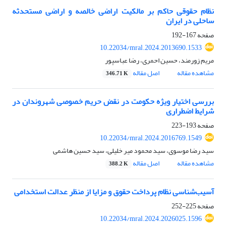
نظام حقوقی حاکم بر مالکیت اراضی خالصه و اراضی مستحدثه
ساحلی در ایران
صفحه
167-192
10.22034/mral.2024.2013690.1533
مریم زورمند، حسین احمری، رضا عباسپور
مشاهده مقاله
اصل مقاله
346.71 K
بررسی اختیار ویژه حکومت در نقض حریم خصوصی شهروندان در
شرایط اضطراری
صفحه
193-223
10.22034/mral.2024.2016769.1549
سید رضا موسوی، سید محمود میر خلیلی، سید حسین هاشمی
مشاهده مقاله
اصل مقاله
388.2 K
آسیب‌شناسی نظام پرداخت حقوق و مزایا از منظر عدالت استخدامی
صفحه
225-252
10.22034/mral.2024.2026025.1596