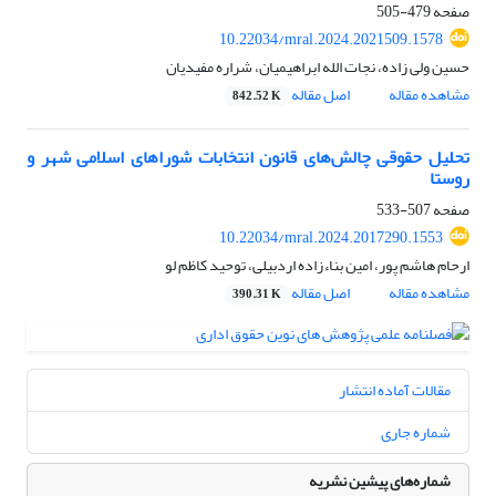
صفحه
479-505
10.22034/mral.2024.2021509.1578
حسین ولی زاده، نجات الله ابراهیمیان، شراره مفیدیان
مشاهده مقاله
اصل مقاله
842.52 K
تحلیل حقوقی چالش‌های قانون انتخابات شوراهای اسلامی شهر و
روستا
صفحه
507-533
10.22034/mral.2024.2017290.1553
ارحام هاشم پور، امین بناءزاده اردبیلی، توحید کاظم لو
مشاهده مقاله
اصل مقاله
390.31 K
مقالات آماده انتشار
شماره جاری
شماره‌های پیشین نشریه