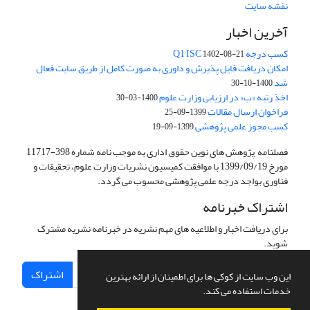
نقشه سایت
آخرین اخبار
کسب درجه Q1 ISC
1402-08-21
امکان دریافت فایل پذیرش و داوری به صورت کامل از طریق سایت فعال
شد
1400-10-30
اخذ رتبه «ب» در ارزیابی وزارت علوم
1400-03-30
فراخوان ارسال مقالات
1399-09-25
کسب مجوز علمی پژوهشی
1399-09-19
فصلنامه پژوهش های نوین حقوق اداری به موجب نامه شماره 398-11717
مورخ 1399/09/19 با موافقت کمیسیون نشریات وزارت علوم، تحقیقات و
فناوری بواجد درجه علمی پژوهشی محسوب می گردد.
اشتراک خبرنامه
برای دریافت اخبار و اطلاعیه های مهم نشریه در خبرنامه نشریه مشترک
شوید.
اشتراک
این وب سایت از کوکی ها برای اطمینان از ارائه بهترین
خدمات استفاده می کند.