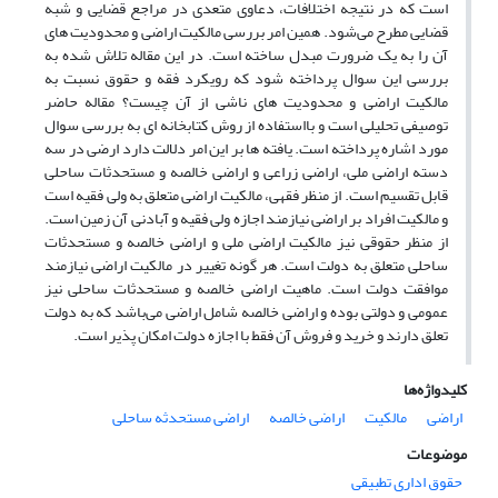
است که در نتیجه اختلافات، دعاوی متعدی در مراجع قضایی و شبه
قضایی مطرح می‌شود. همین امر بررسی مالکیت اراضی و محدودیت های
آن را به یک ضرورت مبدل ساخته است. در این مقاله تلاش شده به
بررسی این سوال پرداخته شود که رویکرد فقه و حقوق نسبت به
مالکیت اراضی و محدودیت های ناشی از آن چیست؟ مقاله حاضر
توصیفی تحلیلی است و بااستفاده از روش کتابخانه ای به بررسی سوال
مورد اشاره پرداخته است. یافته ها بر این امر دلالت دارد ارضی در سه
دسته اراضی ملی، اراضی زراعی و اراضی خالصه و مستحدثات ساحلی
قابل تقسیم است. از منظر فقهی، مالکیت اراضی متعلق به ولی فقیه است
و مالکیت افراد بر اراضی نیازمند اجازه ولی فقیه و آبادنی آن زمین است.
از منظر حقوقی نیز مالکیت اراضی ملی و اراضی خالصه و مستحدثات
ساحلی متعلق به دولت است. هر گونه تغییر در مالکیت اراضی نیازمند
موافقت دولت است. ماهیت اراضی خالصه و مستحدثات ساحلی نیز
عمومی و دولتی بوده و اراضی خالصه شامل اراضی می‌باشد که به دولت
تعلق دارند و خرید و فروش آن فقط با اجازه دولت امکان پذیر است.
کلیدواژه‌ها
اراضی
مالکیت
اراضی خالصه
اراضی مستحدثه ساحلی
موضوعات
حقوق اداری تطبیقی