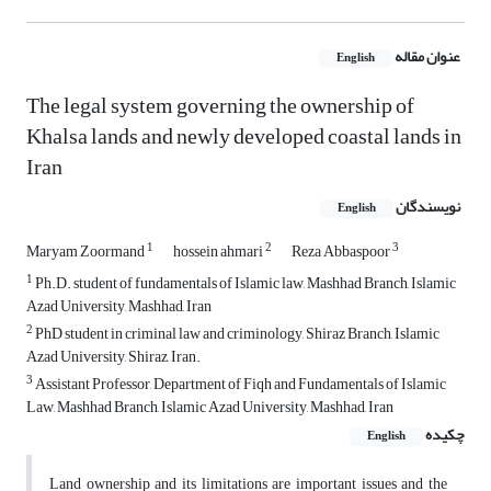
عنوان مقاله
English
The legal system governing the ownership of
Khalsa lands and newly developed coastal lands in
Iran
نویسندگان
English
1
2
3
Maryam Zoormand
hossein ahmari
Reza Abbaspoor
1
Ph.D. student of fundamentals of Islamic law, Mashhad Branch, Islamic
Azad University, Mashhad, Iran
2
PhD student in criminal law and criminology, Shiraz Branch, Islamic
Azad University, Shiraz, Iran.
3
Assistant Professor, Department of Fiqh and Fundamentals of Islamic
Law, Mashhad Branch, Islamic Azad University, Mashhad, Iran
چکیده
English
Land ownership and its limitations are important issues and the