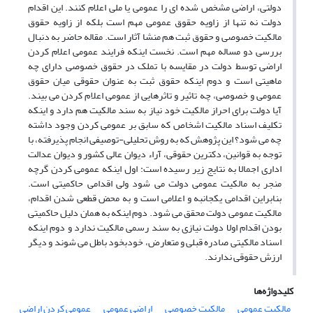
دولتی، اراضی مشخص شده ای را عمومی یا ملی اعلام کنند. این اقدام
دولت نه تنها از زاویه حقوق عمومی مهم است بلکه از زاویه حقوق
مالکیت خصوصی و حقوق ثبت هم منشا آثار است. مقاله حاضر به دنبال
بررسی دو مساله مهم است. نخست اینکه فرایند عمومی اعلام کردن
اراضی توسط دولت در مقایسه با تملک در حقوق خصوصی دارای چه
ماهیتی است و دوم اینکه حقوق ثبت به عنوان حقوقی میان حقوق
عمومی و خصوصی، چه تاثیر و تاثرهایی از عمومی اعلام کردن می بیند.
آیا دولت برای احراز مالکیت خود نیاز به سند مالکیت هم دارد و اینکه
تکلیف اسناد مالکیت اشخاص که سابق بر عمومی کردن وجود داشته
چه می شود؟ این پژوهش که به روش تحلیلی-توصیفی انجام پذیرفته، با
توجه به قوانین، دکترین حقوقی، آراء دیوان عالی کشور و دیوان عدالت
اداری اجمالا به نتایج زیر رسیده است: اول اینکه عمومی کردن گرچه
منجر به مالکیت عمومی دولت می شود ولی اقدامی حاکمیتی است.
بنابراین اقدامی یکجانبه و اعلامی است و به محض قطعی شدن اقدام،
مالکیت عمومی دولت محقق می شود. دوم اینکه به همان دلیل حاکمیتی
بودن اقدام اولا دولت نیازی به سند رسمی مالکیت ندارد و دوم اینکه
اسناد مالکیتی صادره قبلی و متعارض، خودبخود باطل می شوند و دیگر
ارزش حقوقی ندارند.
کلیدواژه‌ها
مالکیت عمومی
مالکیت خصوصی
اراضی عمومی
عمومی کردن اراضی