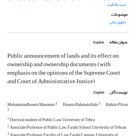
سند مالکیت
موضوعات
حقوق مالی
عنوان مقاله
English
Public announcement of lands and its effect on
ownership and ownership documents (with
emphasis on the opinions of the Supreme Court
and Court of Administrative Justice)
نویسندگان
English
1
2
Mohammadhosein Masoumi
Hosein Rahmatollahi
Rahim Pilvar
3
1
Doctoral student of Public Law, University of Tehra
2
Associate Professor of Public Law, Farabi School, University of Tehran
3
Associate Professor, Faculty of Law, Farabi Campus,, University of