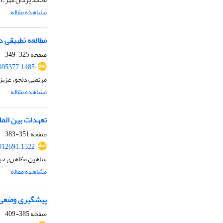
مشاهده مقاله
مطالعه تطبیقی د
صفحه
325-349
005377.1485
مرتضی دلجو، عزیزا
مشاهده مقاله
تعهدات بین المل
صفحه
351-383
012691.1522
شاهین مظاهری جبل
مشاهده مقاله
پیشگیری وضعی از
صفحه
385-409