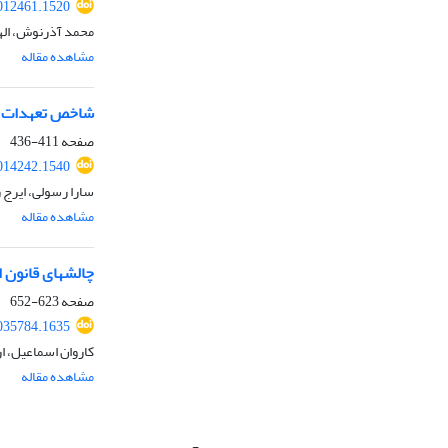
012461.1520
محمد آذرنوش، الها
مشاهده مقاله
شاخص تعهدات حق
صفحه
411-436
014242.1540
سارا رسولی، ایرج 
مشاهده مقاله
چالشهای قانون 
صفحه
623-652
035784.1635
کاروان اسماعیل، ا
مشاهده مقاله