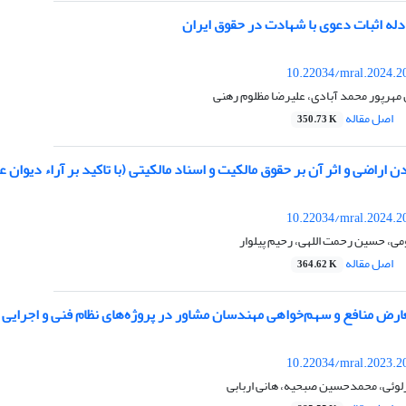
له اثبات دعوی با شهادت در حقوق ایران
10.22034/mral.2024.2
مهرپور محمد آبادی، علیرضا مظلوم رهنی
اصل مقاله
350.73 K
ن اراضی و اثر آن بر حقوق مالکیت و اسناد مالکیتی (با تاکید بر آراء دیوان 
10.22034/mral.2024.2
 حسین رحمت اللهی، رحیم پیلوار
اصل مقاله
364.62 K
رض منافع و سهم‌خواهی مهندسان مشاور در پروژه‌های نظام فنی و اجرایی
10.22034/mral.2023.2
وئی، محمدحسین صبحیه، هانی اربابی