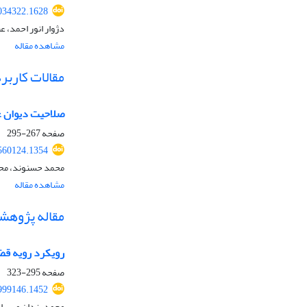
034322.1628
دژوار انور احمد، ع
مشاهده مقاله
مقالات کاربر
صلاحیت دیوان ع
صفحه
267-295
560124.1354
محمد حسنوند، محم
مشاهده مقاله
مقاله پژوهش
رویکرد رویه قضا
صفحه
295-323
999146.1452
محمد یزدان مهر، ا