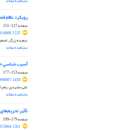
مشاهده مقاله
رویکرد نظام قضا
صفحه
127-151
014008.1535
سعیده زرگر، اصغر
مشاهده مقاله
آسیب شناسیِ حق
صفحه
153-177
998887.1450
علی مشهدی، زهرا 
مشاهده مقاله
تأثیر تحریم‌ها
صفحه
179-199
015004.1561