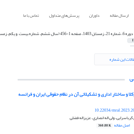
ارسال مقاله
داوران
پرسش‌های متداول
تماس با ما
دوره 6، شماره 21، زمستان 1403، صفحه 1-456 (سال ششم، شماره بیست , و یکم، زمستان1403)
1
الات این شماره
ی
کلا و ساختار اداری و تشکیلاتی آن در نظام حقوقی ایران و فرانسه
10.22034/mral.2023.2
رباسرایی، ولی اله انصاری، عزیزاله فضلی
اصل مقاله
360.88 K