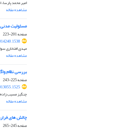
امیر محمد پارسا، 
مشاهده مقاله
مسئولیت مدنی نا
صفحه
201-223
014240.1538
مهدی افتخاری سولا
مشاهده مقاله
بررسی نظام واگ
صفحه
225-243
013055.1525
چنگیز مسیب زاده،
مشاهده مقاله
چالش های فرارو
صفحه
245-265