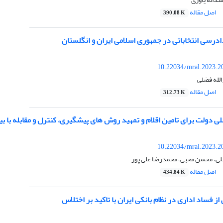
اصل مقاله
390.08 K
ادرسی انتخاباتی در جمهوری اسلامی ایران و انگلستان
10.22034/mral.2023.2
لله فضلی
اصل مقاله
312.73 K
لی دولت برای تامین اقلام و تمهید روش های پیشگیری، کنترل و مقابله با بیم
10.22034/mral.2023.2
ی، محسن محبی، محمدرضا علی پور
اصل مقاله
434.84 K
 فساد اداری در نظام بانکی ایران با تاکید بر اختلاس