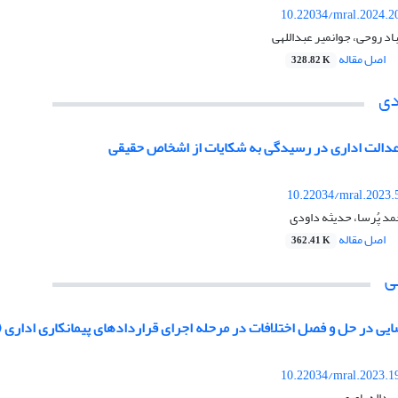
10.22034/mral.2024.2
باد روحی، جوانمیر عبداللهی
اصل مقاله
328.82 K
دی
دالت اداری در رسیدگی به شکایات از اشخاص حقیقی
10.22034/mral.2023.
د پُرسا، حدیثه داودی
اصل مقاله
362.41 K
ی
یی در حل و فصل اختلافات در مرحله اجرای قراردادهای پیمانکاری اداری (م
10.22034/mral.2023.1
سداله یاوری