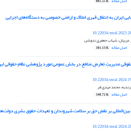
اصل مقاله
885.55 K
یی ایران به انتقال قهری املاک و اراضی خصوصی به دستگاه‌های اجرایی
10.22034/mral.2023.2
 عربیان، شهاب جعفری ندوشن
اصل مقاله
381.13 K
وقی مدیریتِ تعارضِ منافع در بخش عمومی؛مورد پژوهشی نظام حقوقی ایر
10.22034/mral.2024.1
زندیه، محمد مهدی فر
اصل مقاله
348.72 K
ی بین‌المللی بر نقض حق بر سلامت شهروندان و تعهدات حقوق بشری دولت‌ها
10.22034/mral.2024.2