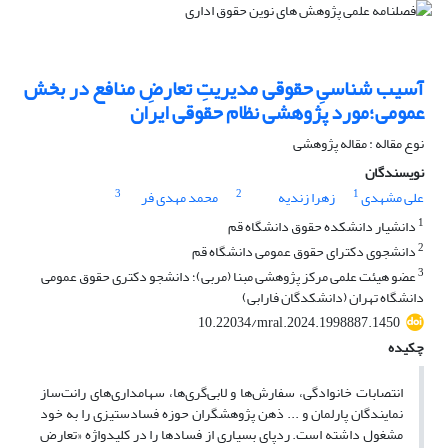
آسیب شناسیِ حقوقی مدیریتِ تعارضِ منافع در بخش
عمومی؛مورد پژوهشی نظام حقوقی ایران
نوع مقاله : مقاله پژوهشی
نویسندگان
3
2
1
علی مشهدی
زهرا زندیه
محمد مهدی فر
1
دانشیار دانشکده حقوق دانشگاه قم
2
دانشجوی دکترای حقوق عمومی دانشگاه قم
3
عضو هیئت علمی مرکز پژوهشی مبنا (مربی)؛ دانشجو دکتری حقوق عمومی
دانشگاه تهران (دانشکدگان فارابی)
10.22034/mral.2024.1998887.1450
چکیده
انتصابات خانوادگی، سفارش‌ها و لابی‌گری‌ها، سهامداری‌های رانت‌ساز
نمایندگان پارلمان و ... ذهن پژوهشگران حوزه فسادستیزی را به خود
مشغول داشته است. ردپای بسیاری از فسادها را در کلیدواژه «تعارض