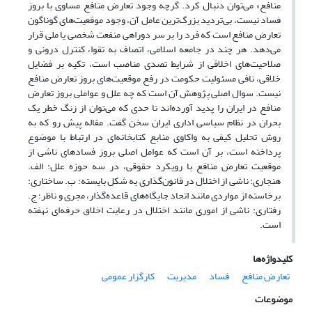
منافع» می‌توان دنبال کرد. گرچه وجود تعارض منافع مساوی با بروز
فساد نیست، بی‌تردید بزرگ‌ترین عامل آن، وجود موقعیت‌های گوناگون
تعارض منافع است که فرد را بر سر دوراهی منفعت شخصی یا ملی قرار
می‌دهد. هر چند در جامعه اسلامی، اتصاف به تقوا، کنترل درونی و
صلاحیت‌های اخلاقی از شرایط تصدی مناصب است، تکیه بر فضایل
خلاقی، نافی مسئولیت حکومت در رفع موقعیت‌های بروز تعارض منافع
نیست. سوال اصلی پژوهش آن است که چه علل و عواملی بروز تعارض
منافع در ایران را پدید آورده‌اند تا حدی که می‌توان از زنگ خطر یک
بحران در نظام سیاسی اداری ایران سخن گفت. مقاله پیش‌ رو که به
روش تحلیل کیفی به واکاوی منابع کتابخانه‌ای در ارتباط با موضوع
پرداخته است، بر آن است که عوامل اصلی بروز فسادهای ناشی از
موقعیت تعارض منافع با رویکرد حقوقی، در سه حوزه علل: الف.
هنجاری: ناشی از اختلال در قانون‌گذاری به شکل بایسته؛ ب. ساختاری:
برخاسته از مواردی مانند اتحاد جایگاه‌های قاعده‌گذار، مجری و ناظر؛ ج.
رفتاری: ناشی از اموری مانند اختلال در رعایت اخلاق حرفه‌ای نهفته
است.
کلیدواژه‌ها
تعارض منافع
فساد
مدیریت
کارگزار عمومی
موضوعات