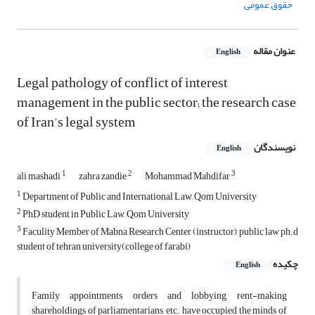
حقوق عمومی
عنوان مقاله
English
Legal pathology of conflict of interest
management in the public sector; the research case
of Iran's legal system
نویسندگان
English
1
2
3
ali mashadi
zahra zandie
Mohammad Mahdifar
1
Department of Public and International Law, Qom University
2
PhD student in Public Law, Qom University
3
Faculity Member of Mabna Research Center (instructor), public law ph.d
student of tehran university(college of farabi)
چکیده
English
Family appointments, orders and lobbying, rent-making
shareholdings of parliamentarians, etc. have occupied the minds of