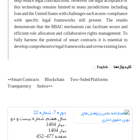
help reduce legal contradictions. However, the legal acceptance of
this technology remains limited in many jurisdictions, including
Iran and the United States, with challenges such as non-compliance
with specific legal frameworks still present. The results
demonstrate that the RBAC mechanism can facilitate secure and
efficient role allocation and collaborative rights management. To
fully harness the potential of smart contracts, it is essential to
develop comprehensive legal frameworks and revise existing laws.
کلیدواژه‌ها
English
**Smart Contracts
Blockchain
Two-Sided Platforms
Transparency
Justice**
دوره 7، شماره 22
سال هفتم، شماره بیست و دو
، بهار 1404
بهار 1404
صفحه
452-477