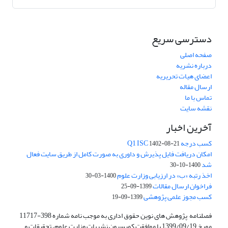
دسترسی سریع
صفحه اصلی
درباره نشریه
اعضای هیات تحریریه
ارسال مقاله
تماس با ما
نقشه سایت
آخرین اخبار
کسب درجه Q1 ISC
1402-08-21
امکان دریافت فایل پذیرش و داوری به صورت کامل از طریق سایت فعال
شد
1400-10-30
اخذ رتبه «ب» در ارزیابی وزارت علوم
1400-03-30
فراخوان ارسال مقالات
1399-09-25
کسب مجوز علمی پژوهشی
1399-09-19
فصلنامه پژوهش های نوین حقوق اداری به موجب نامه شماره 398-11717
مورخ 1399/09/19 با موافقت کمیسیون نشریات وزارت علوم، تحقیقات و