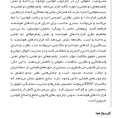
مشروعیت حقوقی آن در چارچوب قوانین موجود پرداخته و نقش
پلتفرم‌های دو نقشی را مورد تأکید قرار می‌دهد. پلتفرم‌های دو نقشی به
سیستم‌هایی اشاره دارند که همزمان نقش واسطه‌گری (ایجاد ارتباط بین
طرفین قرارداد) و نقش نظارتی (تضمین اجرا و رعایت قوانین) را ایفا
می‌کنند و می‌توانند بستری مناسب برای اجرای قراردادهای هوشمند
فراهم کنند. پژوهش حاضر با رویکرد تحلیلی-توصیفی، به بررسی
مفاهیم نظری قراردادهای هوشمند و نقش پلتفرم‌های دو نقشی
پرداخته و است. یافته‌ها نشان می‌دهد که قراردادهای هوشمند با
بهره‌گیری از کدهای خوداجرا و بلاک‌چین می‌توانند ثبت، نظارت و اجرای
تعهدات قراردادی را ایمن‌تر و شفاف‌تر کنند و در مدیریت اموال دولتی و
تضمین حقوق مالکیت مؤثر باشند. پلتفرم‌های دو نقشی با ایفای نقش
واسطه‌گری و نظارتی، تناقضات حقوقی را کاهش می‌دهند. با این حال،
پذیرش قانونی این فناوری در بسیاری از حوزه‌های قضایی، از جمله ایران
و ایالات متحده، محدود است و چالش‌هایی نظیر عدم انطباق با
چارچوب‌های قضایی خاص وجود دارد. نتایج تحقیق نشان می‌دهد که
مکانیزم RBAC می‌تواند تخصیص نقش‌ها و مدیریت مشارکتی حقوق را
به‌صورت امن و کارآمد تسهیل کند. برای بهره‌برداری کامل از پتانسیل
قراردادهای هوشمند، تدوین چارچوب‌های قانونی جامع و اصلاح قوانین
ضروری است.
کلیدواژه‌ها