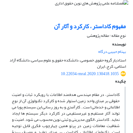
مفهوم کاداستر ، کارکرد و آثار آن
نوع مقاله : مقاله پژوهشی
نویسنده
بهنام حبیبی درگاه
استادیار گروه حقوق خصوصی، دانشکده حقوق و علوم سیاسی,،دانشگاه آزاد
اسلامی، کرج، ایران
10.22034/mral.2020.130418.1035
چکیده
کاداستر، در مقام مهندسی هدفمند اطلاعات با رویکرد ثبات و امنیت
حقوقی بر مبنای واحد زمین استوار شده و کارکرد تکنولوژی آن از نوع
اطلاعاتی و خدماتی است.. کارآمدی و به روز رسانی این سیستم پویا می
تواند آثار مستقیم و غیرمستقیمی در کارکرد دیگر سیستم ها ایجاد
نماید. کاداستر، الگوی مدیریتی و ثبتی نوین محسوب می شود. امنیت و
شفافیت معاملات زمین در پرتو همین چهارچوب فکری قابل توجیه
است. تکنولوژی اطلاعاتی کاداستر، بر مبنای تولید و مصرف بهینۀ