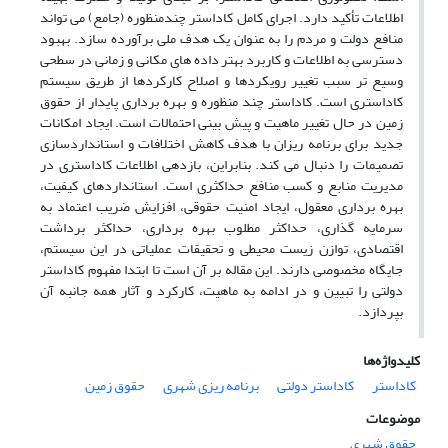
اطلاعات تأکید دارد. اجرای کامل کاداستر چندمنظوره (جامع) می تواند
منافع دولت و مردم را به عنوان یک هدف ملی برآورده سازد. بهبود
دسترسی به اطلاعات و کاربرد بهتر داده های مکانی و زمانی در سطحی
وسیع تر سبب تغییر رویکردها و اصلاح کارکردها از طریق سیستم
کاداستری است. کاداستر چند منظوره و بهره برداری پایدار از حقوق
زمین در حال تغییر ماهیت و پیش بینی احتمالات است. ایجاد امکانات
جدید برای برنامه ریزان با هدف کاهش اختلافات و استانداردسازی
تصمیمات را دنبال می کند. بنابراین، بازدهی اطلاعات کاداستری در
مدیریت منابع و کسب منافع حداکثری است. استانداردهای کیفیت،
بهره برداری معقول، ایجاد امنیت حقوقی، افزایش ضریب اعتماد به
سرمایه گذاری، حداکثر مطلوب بهره برداری، حداکثر برداشت
اقتصادی، توازن زیست محیطی و تحقیقات عملیاتی در این سیستم،
جایگاه مخصوصی دارند. این مقاله بر آن است تا ابتدا مفهوم کاداستر
دولتی را تبیین و در ادامه به ماهیت، کارکرد و آثار همه جانبه آن
بپردازد.
کلیدواژه‌ها
کاداستر
کاداستر دولتی
برنامه ریزی شهری
حقوق زمین
موضوعات
حقوق شهری