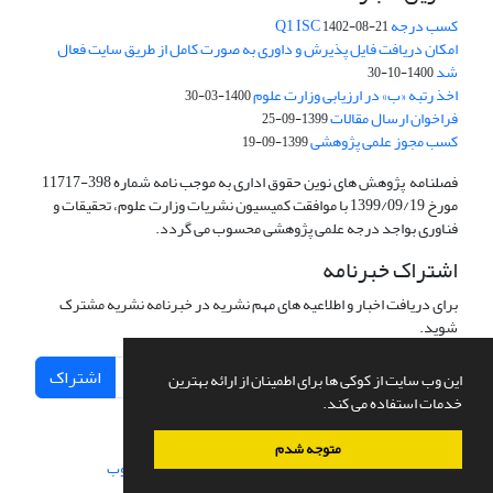
کسب درجه Q1 ISC
1402-08-21
امکان دریافت فایل پذیرش و داوری به صورت کامل از طریق سایت فعال
شد
1400-10-30
اخذ رتبه «ب» در ارزیابی وزارت علوم
1400-03-30
فراخوان ارسال مقالات
1399-09-25
کسب مجوز علمی پژوهشی
1399-09-19
فصلنامه پژوهش های نوین حقوق اداری به موجب نامه شماره 398-11717
مورخ 1399/09/19 با موافقت کمیسیون نشریات وزارت علوم، تحقیقات و
فناوری بواجد درجه علمی پژوهشی محسوب می گردد.
اشتراک خبرنامه
برای دریافت اخبار و اطلاعیه های مهم نشریه در خبرنامه نشریه مشترک
شوید.
اشتراک
این وب سایت از کوکی ها برای اطمینان از ارائه بهترین
خدمات استفاده می کند.
متوجه شدم
سامانه مدیریت نشریات علمی.
طراحی و پیاده سازی از
سیناوب