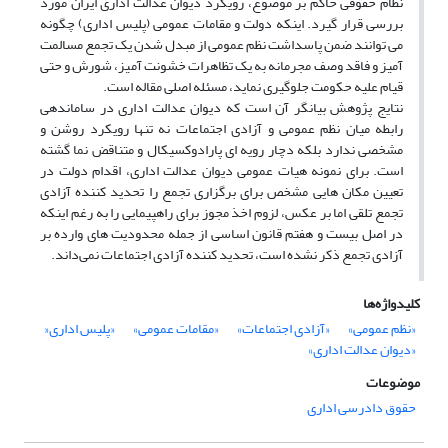
نظام حقوقی حاکم بر موضوع، رویکرد دیوان عدالت اداری ایران مورد
بررسی قرار گیرد. اینکه دولت و مقامات عمومی (پلیس اداری) چگونه
می توانند ضمن پاسداشت نظم عمومی از مبدل شدن یک تجمع مسالمت
آمیز و فاقد وصف مجرمانه به یک تظاهرات خشونت آمیز، شورش و حتی
قیام علیه حکومت جلوگیری نماید، مسئله اصلی مقاله است.
نتایج پژوهش بیانگر آن است که دیوان عدالت اداری در ساماندهی
رابطه میان نظم عمومی و آزادی اجتماعات نه تنها رویکرد روشن و
مشخصی ندارد بلکه دچار رویه ای پارادوکسیکال و متناقض نما گشته
است. برای نمونه هیات عمومی دیوان عدالت اداری، اقدام دولت در
تعیین مکان هایی مشخص برای برگزاری تجمع را تحدید کننده آزادی
تجمع تلقی اما بر عکس، لزوم اخذ مجوز برای راهپیمایی را به رغم اینکه
در اصل بیست و هفتم قانون اساسی از جمله محدودیت های وارده بر
آزادی تجمع ذکر نشده است، تحدید کننده آزادی اجتماعات نمی‌داند.
کلیدواژه‌ها
«نظم عمومی»
«آزادی اجتماعات»
«مقامات عمومی»
«پلیس اداری«
«دیوان عدالت اداری»
موضوعات
حقوق دادرسی اداری