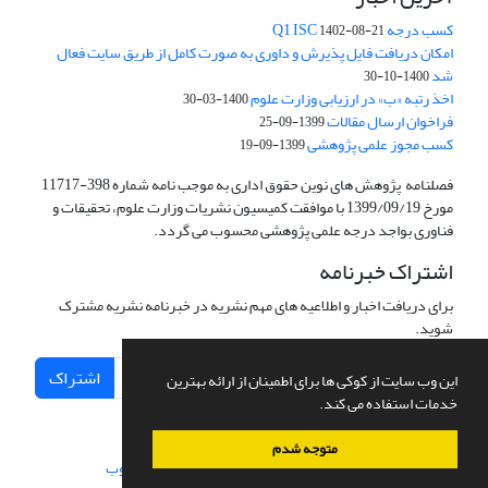
کسب درجه Q1 ISC
1402-08-21
امکان دریافت فایل پذیرش و داوری به صورت کامل از طریق سایت فعال
شد
1400-10-30
اخذ رتبه «ب» در ارزیابی وزارت علوم
1400-03-30
فراخوان ارسال مقالات
1399-09-25
کسب مجوز علمی پژوهشی
1399-09-19
فصلنامه پژوهش های نوین حقوق اداری به موجب نامه شماره 398-11717
مورخ 1399/09/19 با موافقت کمیسیون نشریات وزارت علوم، تحقیقات و
فناوری بواجد درجه علمی پژوهشی محسوب می گردد.
اشتراک خبرنامه
برای دریافت اخبار و اطلاعیه های مهم نشریه در خبرنامه نشریه مشترک
شوید.
اشتراک
این وب سایت از کوکی ها برای اطمینان از ارائه بهترین
خدمات استفاده می کند.
متوجه شدم
سامانه مدیریت نشریات علمی.
طراحی و پیاده سازی از
سیناوب