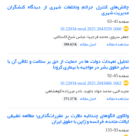
چالش‌های کنترل جرائم وتخلفات شهری از دیدگاه کنشگران
مدیریت شهری
صفحه
41-63
10.22034/mral.2025.2043559.1660
جعفر سروی، محمد فرجیها، عباس شیخ الاسلامی
مشاهده مقاله
اصل مقاله
390.63 K
تحلیل تعهدات دولت ها در حمایت از حق بر سلامت و تلاقی آن با
سایر حقوق بشر در مواجهه با بیماری کرونا
صفحه
65-92
10.22034/mral.2025.2043466.1662
مجید الهی، محمد جواد جاوید، نادر میرزاده کوهشاهی
مشاهده مقاله
اصل مقاله
371.57 K
واکاوی الگوهای چندلایه نظارت بر مقررات‌گذاری؛ مطالعه تطبیقی
ایالات متحده، فرانسه و ژاپن با حقوق ایران
صفحه
93-133