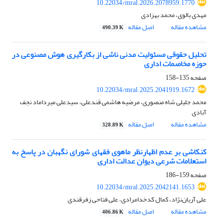
10.22034/mral.2026.2078959.1770
مهدی بالوی، محمد بهزادی
مشاهده مقاله
اصل مقاله
490.39 K
تحلیل حقوقی مسئولیت مدنی ناشی از بکارگیری هوش مصنوعی در
حوزه مخاصمات اداری
صفحه
135-158
10.22034/mral.2025.2041919.1672
محمد جلیلی شاه منصوری، مرضیه هاشمی قندعلی، سیدعلی میرداماد نجف
آبادی
مشاهده مقاله
اصل مقاله
328.89 K
کنکاشی بر عدم اظهارنظر ماهوی فقهای شورای نگهبان در پاسخ به
استعلامات شرعی دیوان عدالت اداری
صفحه
159-186
10.22034/mral.2025.2042141.1653
علی آریان‌نژاد، کمال کدخدامرادی، علی فتاحی زفرقندی
مشاهده مقاله
اصل مقاله
406.86 K