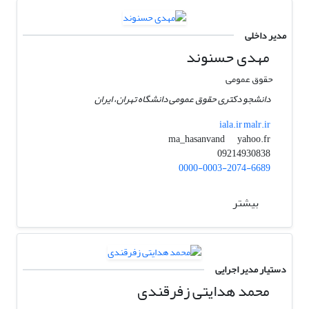
مدیر داخلی
مهدی حسنوند
حقوق عمومی
دانشجو دکتری حقوق عمومی دانشگاه تهران، ایران
iala.ir malr.ir
yahoo.fr
ma_hasanvand
09214930838
0000-0003-2074-6689
بیشتر
دستیار مدیر اجرایی
محمد هدایتی زفرقندی