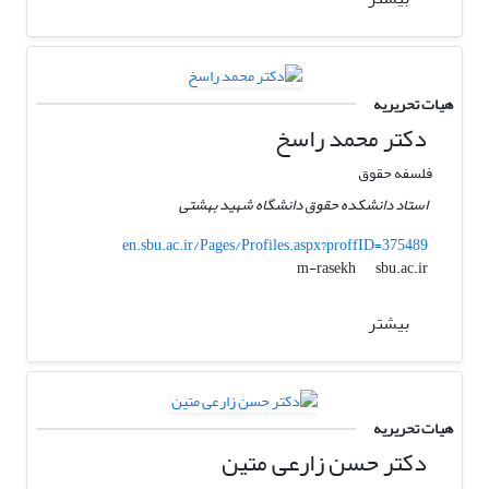
هیات تحریریه
دکتر محمد راسخ
فلسفه حقوق
استاد دانشکده حقوق دانشگاه شهید بهشتی
en.sbu.ac.ir/Pages/Profiles.aspx?proffID=375489
sbu.ac.ir
m-rasekh
بیشتر
هیات تحریریه
دکتر حسن زارعی متین