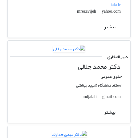
iala.ir
yahoo.com
mrezavijeh
بیشتر
دبیر افتخاری
دکتر محمد جلالی
حقوق عمومی
استاد دانشگاه شهید بهشتی
gmail.com
mdjalali
بیشتر