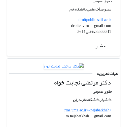
حقوق عمومی
عضو هیأت علمی دانشگاه قم
droitpublic.sdil.ac.ir
gmail.com
droitenviro
32853311 داخلی 3614
بیشتر
هیات تحریریه
دکتر مرتضی نجابت خواه
حقوق عمومی
دانشیار دانشگاه مازندران
rms.umz.ac.ir/~nejabatkhah/
gmail.com
m.nejabatkhah