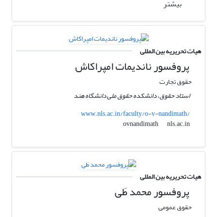
بیشتر
هیات تحریریه بین المللی
پروفسور ناندیمات امپراکاش
حقوق تجارت
استاد حقوق، دانشکده حقوق ملی دانشگاه هند
www.nls.ac.in/faculty/o-v-nandimath/
nls.ac.in
ovnandimath
هیات تحریریه بین المللی
پروفسور محمد طَی
حقوق عمومی