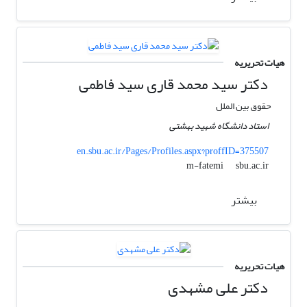
هیات تحریریه
دکتر سید محمد قاری سید فاطمی
حقوق بین الملل
استاد دانشگاه شهید بهشتی
en.sbu.ac.ir/Pages/Profiles.aspx?proffID=375507
sbu.ac.ir
m-fatemi
بیشتر
هیات تحریریه
دکتر علی مشهدی