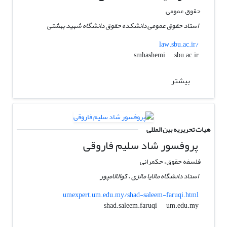
حقوق عمومی
استاد حقوق عمومی دانشکده حقوق دانشگاه شهید بهشتی
law.sbu.ac.ir/
sbu.ac.ir
smhashemi
بیشتر
هیات تحریریه بین المللی
پروفسور شاد سلیم فاروقی
فلسفه حقوق، حکمرانی
استاد دانشگاه مالایا مالزی ، کوالالامپور
umexpert.um.edu.my/shad-saleem-faruqi.html
um.edu.my
shad.saleem.faruqi