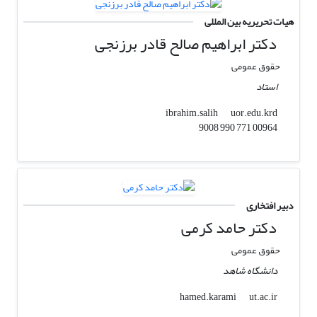
هیات تحریریه بین المللی
دکتر ابراهیم صالح قادر برزنجی
حقوق عمومی
استاد
uor.edu.krd
ibrahim.salih
00964 771 990 9008
دبیر افتخاری
دکتر حامد کرمی
حقوق عمومی
دانشگاه شاهد
ut.ac.ir
hamed.karami