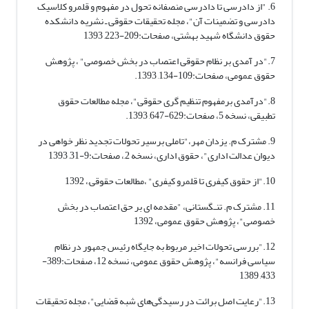
6. "از دادرسی تا دادرسی منصفانه تحول در مفهوم و قلمرو کلاسیک
دادرسی و تضمینات آن"، مجله تحقیقات حقوقی ـ نشریه دانشکده
حقوق دانشگاه شهید بهشتی، صفحات:209-223, 1393
7."در آمدی بر نظام حقوقی اعتصاب در بخش خصوصی" ، پژوهش
حقوق عمومی، صفحات:109-134, 1393.
8."درآمدی برمفهوم تنظیم گری حقوقی"، مجله مطالعات حقوق
تطبیقی، نسخه 5، صفحات:629-647, 1393.
9. مشترک م. یزدان مهر،"تاملی برسیر تحولات تجدید نظر خواهی در
دیوان عدالت اداری"، حقوق اداری، نسخه 2,، صفحات:9-31, 1393
10."از حقوق کیفری تا قلمرو کیفری" ،مطالعات حقوقی,، 1392
11. مشترک م. تنـگستانی، "مقدمه ای بر حق اعتصاب در بخش
خصوصی"، پژوهش حقوق عمومی، 1392
12."بررسی تحولات اخیر مربوط به جایگاه رئیس جمهور در نظام
سیاسی فرانسه"، پژوهش حقوق عمومی، نسخه 12، صفحات:389-
433, 1389
13."رعایت اصل برائت در رسیدگی‌های شبه قضایی"، مجله تحقیقات