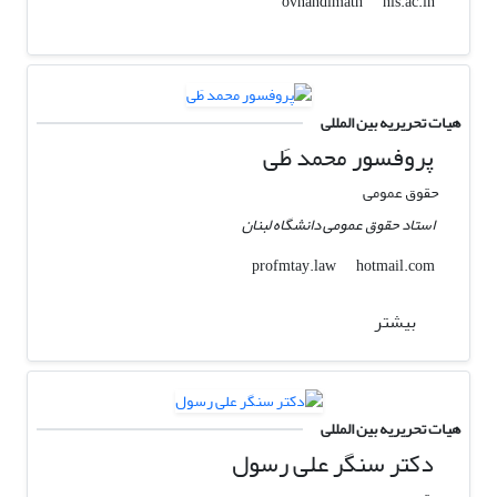
nls.ac.in
ovnandimath
هیات تحریریه بین المللی
پروفسور محمد طَی
حقوق عمومی
استاد حقوق عمومی دانشگاه لبنان
hotmail.com
profmtay.law
بیشتر
هیات تحریریه بین المللی
دکتر سنگر علی رسول