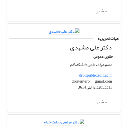
بیشتر
هیات تحریریه
دکتر علی مشهدی
حقوق عمومی
عضو هیأت علمی دانشگاه قم
droitpublic.sdil.ac.ir
gmail.com
droitenviro
32853311 داخلی 3614
بیشتر