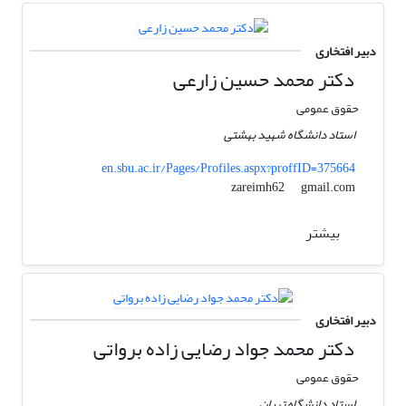
دبیر افتخاری
دکتر محمد حسین زارعی
حقوق عمومی
استاد دانشگاه شهید بهشتی
en.sbu.ac.ir/Pages/Profiles.aspx?proffID=375664
gmail.com
zareimh62
بیشتر
دبیر افتخاری
دکتر محمد جواد رضایی زاده برواتی
حقوق عمومی
استاد دانشگاه تهران