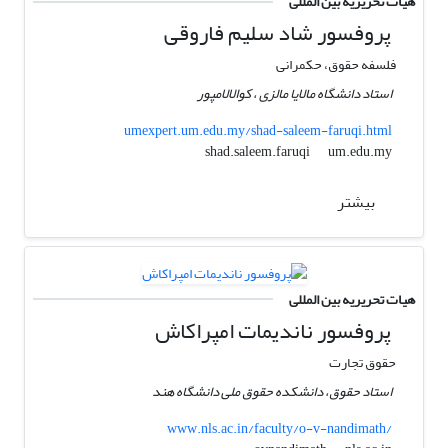
هیات تحریریه بین المللی
پروفسور شاد سلیم فاروقی
فلسفه حقوق، حکمرانی
استاد دانشگاه مالایا مالزی ، کوالالامپور
umexpert.um.edu.my/shad-saleem-faruqi.html
um.edu.my
shad.saleem.faruqi
بیشتر
هیات تحریریه بین المللی
پروفسور ناندیمات امپراکاش
حقوق تجارت
استاد حقوق، دانشکده حقوق ملی دانشگاه هند
www.nls.ac.in/faculty/o-v-nandimath/