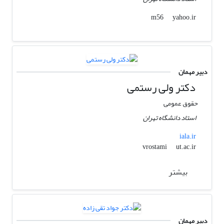
yahoo.ir
m56
دبیر مهمان
دکتر ولی رستمی
حقوق عمومی
استاد دانشگاه تهران
iala.ir
ut.ac.ir
vrostami
بیشتر
دبیر مهمان