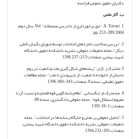
دکترای حقوق عمومی فرانسه
ب. آثار علمی
1.
A. Yavari, "حق برخورداری از دادرسی منصفانه" , Vol.سال دوم,
pp.253-289, 2004.
2."بررسی صلاحیت نامزدهای انتخابات توسط شورای نگهبان تأملی
دیگر"، مجله تحقیقات حقوقی ـ نشریه دانشکده حقوق دانشگاه
شهید بهشتی، صفحات:213-237, 1396
3.مشترک ز. اژئر،"ریشه‌های شکل گیری ملت و تابعیت در روم
باستان از خانواده تا تابعیت، از شهروندی تا ملت"، مجله مطالعات
حقوق تطبیقی، نسخه 8، صفحات:343-360, 1396
4. مشمترک م. تنگستانی، "نظام پاسخگویی قوه قضاییه و نسبت آن با
مفهوم استقلال قوه"، مجله حقوقی دادگستری، نسخه 80،
صفحات:1-18, 1395
5."تحلیل حقوقی بر نقش و جایگاه رسانه ها در انتخابات"، مجله
تحقیقات حقوقی_نشریه دانشکده حقوق دانشگاه شهید بهشتی,،
صفحات:201-232, 1394