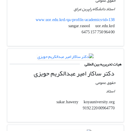
حقوق عمومی
استاد دانشگاه راپربن عراق
www.uor.edu.krd/qa/profile/academics?id=138
uor.edu.krd
sangar.rasool
00 964 750 157 6475
هیات تحریریه بین المللی
دکتر ساکار امیر عبدالکریم حویزی
حقوق عمومی
استاد
koyauniversity.org
sakar.hawezy
00964770 220 9192