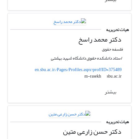
هیات تحریریه
دکتر محمد راسخ
فلسفه حقوق
استاد دانشکده حقوق دانشگاه شهید بهشتی
en.sbu.ac.ir/Pages/Profiles.aspx?proffID=375489
sbu.ac.ir
m-rasekh
بیشتر
هیات تحریریه
دکتر حسن زارعی متین