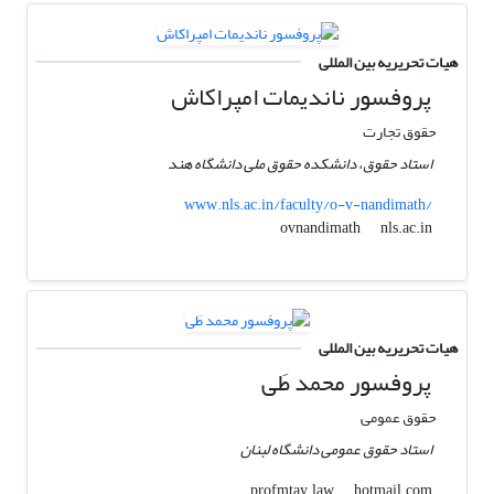
هیات تحریریه بین المللی
پروفسور ناندیمات امپراکاش
حقوق تجارت
استاد حقوق، دانشکده حقوق ملی دانشگاه هند
www.nls.ac.in/faculty/o-v-nandimath/
nls.ac.in
ovnandimath
هیات تحریریه بین المللی
پروفسور محمد طَی
حقوق عمومی
استاد حقوق عمومی دانشگاه لبنان
hotmail.com
profmtay.law