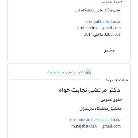
حقوق عمومی
عضو هیأت علمی دانشگاه قم
droitpublic.sdil.ac.ir
gmail.com
droitenviro
32853311 داخلی 3614
بیشتر
هیات تحریریه
دکتر مرتضی نجابت خواه
حقوق عمومی
دانشیار دانشگاه مازندران
rms.umz.ac.ir/~nejabatkhah/
gmail.com
m.nejabatkhah