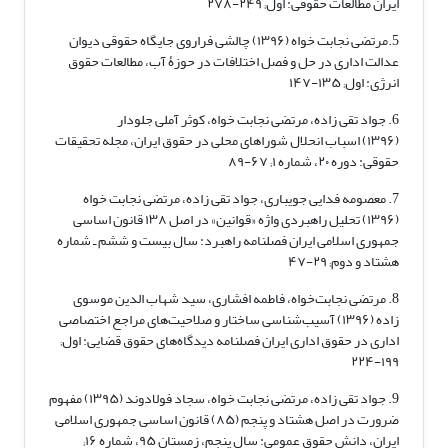
ایران مطالعات حقوقی: اول; ۲۴۹-۲۷۸
5.مرتضی نجابت خواه (۱۳۹۶) چالشی فراروی جایگاه حقوقی دیوان
عدالت اداری در حل و فصل اختلافات در حوزۀ آب، مطالعات حقوق
انرژی: اول; ۱۳۵-۱۴۷
6. جواد تقی زاده، مرتضی نجابت خواه، کوثر آملی جلودار
(۱۳۹۶) اسباب انحلال شوراهای محلی در حقوق ایران، مجله تحقیقات
حقوقی: دوره ۲۰، شماره ۱; ۶۷-۸۹
7. معصومه فدایی جویباری، جواد تقی زاده، مرتضی نجابت خواه
(۱۳۹۶) تحلیل راهبردی واژه «قوانین» در اصل ۱۳۸ قانون اساسی
جمهوری اسلامی ایران فصلنامه راهبرد: سال بیست و ششم ـ شماره
هشتاد و دوم; ۲۹-۴۷
8. مرتضی نجابت‌خواه، فاطمه افشاری، سید شهاب الدین موسوی
زاده (۱۳۹۶) آسیب‌شناسی ساختار و صلاحیت‌های مراجع اختصاصی
اداری در حقوق اداری ایران فصلنامه دیدگاه‌های حقوق قضایی: اول;
۱۹۹-۲۲۴
9. جواد تقی زاده، مرتضی نجابت خواه، سجاد فولادوند (۱۳۹۵) مفهوم
ضرورت در اصل هشتاد و پنجم (۸۵) قانون اساسی جمهوری اسلامی
ایران، دانش حقوق عمومی: سال پنجم، زمستان ۹۵، شماره ۱۶;