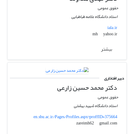
حقوق عمومی
استاد دانشگاه علامه طباطبایی
iala.ir
yahoo.ir
mh
بیشتر
دبیر افتخاری
دکتر محمد حسین زارعی
حقوق عمومی
استاد دانشگاه شهید بهشتی
en.sbu.ac.ir/Pages/Profiles.aspx?proffID=375664
gmail.com
zareimh62