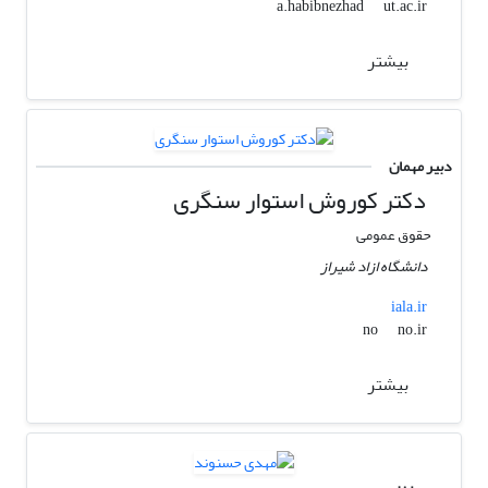
ut.ac.ir
a.habibnezhad
بیشتر
دبیر مهمان
دکتر کوروش استوار سنگری
حقوق عمومی
دانشگاه ازاد شیراز
iala.ir
no.ir
no
بیشتر