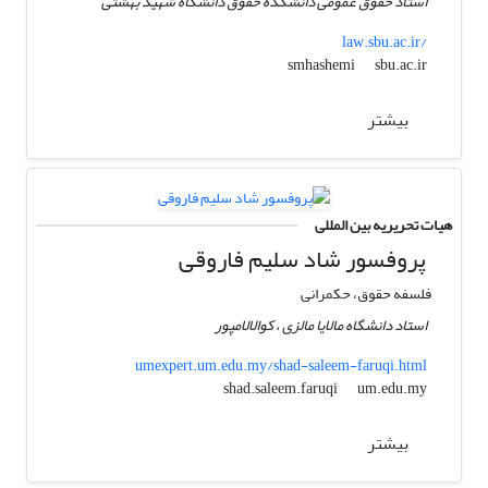
استاد حقوق عمومی دانشکده حقوق دانشگاه شهید بهشتی
law.sbu.ac.ir/
sbu.ac.ir
smhashemi
بیشتر
هیات تحریریه بین المللی
پروفسور شاد سلیم فاروقی
فلسفه حقوق، حکمرانی
استاد دانشگاه مالایا مالزی ، کوالالامپور
umexpert.um.edu.my/shad-saleem-faruqi.html
um.edu.my
shad.saleem.faruqi
بیشتر