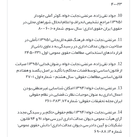
۲۳-۴۰
10. جواد تقی زاده، مرتضی نجابت خواه، کوثر آملی جلودار
(۱۳۹۵) مراجع تشخیص انحراف و اعلام انحلال شوراهای محلی در
حقوق ا یران حقوق اداری: سال سوم، شماره ۱۰; ۶۰ - ۸۰
11. مرتضی نجابت خواه، فرهنگ فقیه لاریجانی (۱۳۹۵) تأملی در
صلاحیت دیوان عدالت اداری در رسیدگی به دعاوی ناشی از
قراردادهای استخدامی، مطالعات حقوق عمومی: اول; ۲۳۱-۲۴۵
12. جواد تقی زاده، مرتضی نجابت خواه، رضوان فدایی (۱۳۹۵) صیانت
از قانون اساسی توسط قضات محاکم با تأکید بر اصل یکصد و هفتادم
قانون اساسی مطالعات حقوقی: سال هشتم - شماره اول; ۱-۲۷
13. مرتضی نجابت خواه (۱۳۹۴) امکان شناسایی غیرمنطقی بودن
اعمال اداری به عنوان موجبات نظارت قضایی در نظام حقوقی
ایران مجله تحقیقات حقوقی: شماره ۷۲; ۲۸۳-۲۶۱
14. مرتضی نجابت خواه (۱۳۹۴) نظام حقوقی حاکم بر رسیدگی مجدد
آرای هیأت عمومی دیوان عدالت اداری (بررسی مواد ۹۱ و ۹۴ قانون
تشکیلات و آیین دادرسی دیوان عدالت اداری) دانش حقوق عمومی:
شماره ۱۲; ۸۸-۶۹