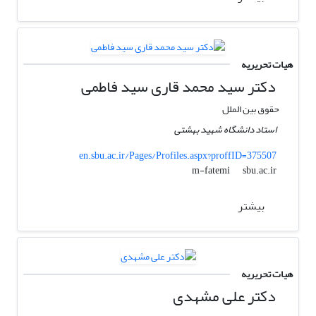
هیات تحریریه
دکتر سید محمد قاری سید فاطمی
حقوق بین الملل
استاد دانشگاه شهید بهشتی
en.sbu.ac.ir/Pages/Profiles.aspx?proffID=375507
sbu.ac.ir
m-fatemi
بیشتر
هیات تحریریه
دکتر علی مشهدی