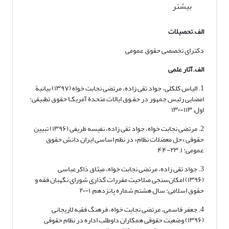
بیشتر
الف.تحصیلات
دکترای تخصصی حقوق عمومی
الف.آثار علمی
1. الیاس کلکلی، جواد تقی زاده، مرتضی نجابت خواه (۱۳۹۷) بیانیة
امضایی رئیس جمهور در حقـوق ایالات متحدة آمریکـا حقوق تطبیقی:
اول; ۱۱۳-۱۳۰
2. مرتضی نجابت خواه، جواد تقی زاده، نفیسه ظریفی (۱۳۹۶) تبیین
حقوقی «حل معضلات نظام» در نظم اساسی ایران دانش حقوق
عمومی: ۱; ۲۳-۴۴
3. جواد تقی زاده، مرتضی نجابت خواه، میثاق ذاکرعباسی
(۱۳۹۶) امکان‌سنجی صلاحیت مقررات گذاری شورای نگهبان فقه و
حقوق اسلامی: سال هشتم شماره پانزدهم; ۱-۲۰
4. جعفر قاسمی، مرتضی نجابت خواه، فرهنگ فقیه لاریجانی
(۱۳۹۶) وضعیت حقوقی همکاران داوطلب اداره در نظام حقوقی